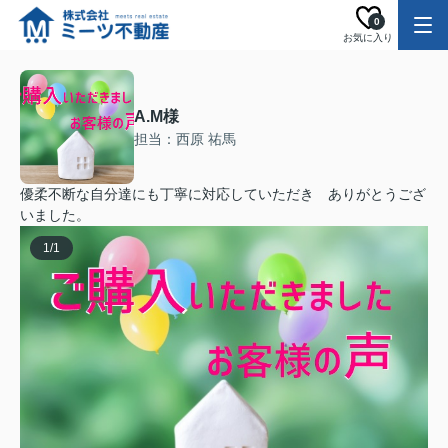
0
お気に入り
A.M様
担当：西原 祐馬
優柔不断な自分達にも丁寧に対応していただき ありがとうござ
いました。
1
/
1