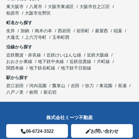
東大阪市
八尾市
大阪市東成区
大阪市住之江区
柏原市
大阪市生野区
町名から探す
友井
加納
南木の本
西岩田
岩田町
菱屋西
稲葉
大蓮北
上六万寺町
玉串町西
沿線から探す
近鉄難波・奈良線
近鉄けいはんな線
近鉄大阪線
おおさか東線
地下鉄中央線
近鉄信貴線
片町線
関西本線
地下鉄谷町線
地下鉄千日前線
駅から探す
若江岩田
河内花園
瓢箪山
吉田
弥刀
東花園
長瀬
八戸ノ里
枚岡
新石切
株式会社ミーツ不動産
06-6724-3322
お問い合わせ