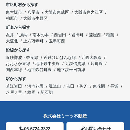
市区町村から探す
東大阪市
八尾市
大阪市東成区
大阪市住之江区
柏原市
大阪市生野区
町名から探す
友井
加納
南木の本
西岩田
岩田町
菱屋西
稲葉
大蓮北
上六万寺町
玉串町西
沿線から探す
近鉄難波・奈良線
近鉄けいはんな線
近鉄大阪線
おおさか東線
地下鉄中央線
近鉄信貴線
片町線
関西本線
地下鉄谷町線
地下鉄千日前線
駅から探す
若江岩田
河内花園
瓢箪山
吉田
弥刀
東花園
長瀬
八戸ノ里
枚岡
新石切
株式会社ミーツ不動産
06-6724-3322
お問い合わせ