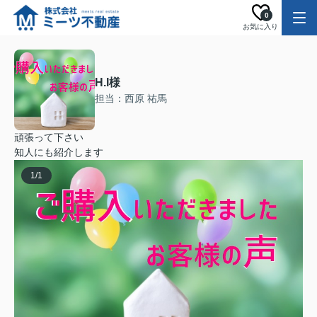
0
お気に入り
H.I様
担当：西原 祐馬
頑張って下さい
知人にも紹介します
1
/
1