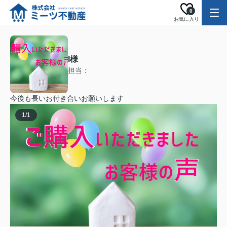
0
お気に入り
I様
担当：
今後も長いお付き合いお願いします
1
/
1