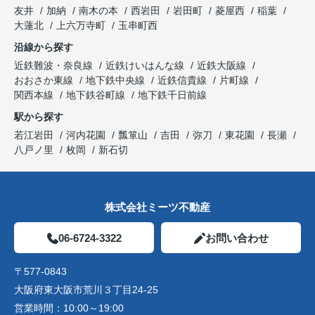
友井
加納
南木の本
西岩田
岩田町
菱屋西
稲葉
大蓮北
上六万寺町
玉串町西
沿線から探す
近鉄難波・奈良線
近鉄けいはんな線
近鉄大阪線
おおさか東線
地下鉄中央線
近鉄信貴線
片町線
関西本線
地下鉄谷町線
地下鉄千日前線
駅から探す
若江岩田
河内花園
瓢箪山
吉田
弥刀
東花園
長瀬
八戸ノ里
枚岡
新石切
株式会社ミーツ不動産
06-6724-3322
お問い合わせ
〒577-0843
大阪府東大阪市荒川３丁目24-25
営業時間：
10:00～19:00