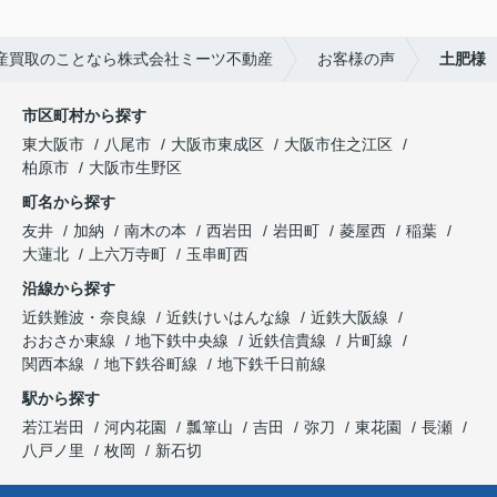
産買取のことなら株式会社ミーツ不動産
お客様の声
土肥様
市区町村から探す
東大阪市
八尾市
大阪市東成区
大阪市住之江区
柏原市
大阪市生野区
町名から探す
友井
加納
南木の本
西岩田
岩田町
菱屋西
稲葉
大蓮北
上六万寺町
玉串町西
沿線から探す
近鉄難波・奈良線
近鉄けいはんな線
近鉄大阪線
おおさか東線
地下鉄中央線
近鉄信貴線
片町線
関西本線
地下鉄谷町線
地下鉄千日前線
駅から探す
若江岩田
河内花園
瓢箪山
吉田
弥刀
東花園
長瀬
八戸ノ里
枚岡
新石切