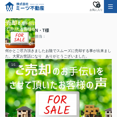
0
お気に入り
N・T様
担当：
何かとご尽力頂きましたお陰でスムーズに売却する事が出来まし
た。大変お世話になり ありがとうございました。
1
/
1