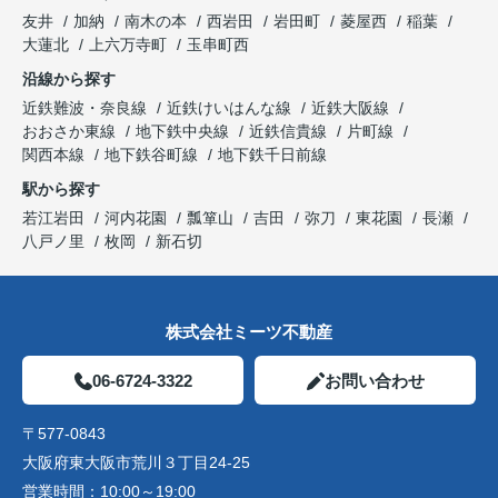
友井
加納
南木の本
西岩田
岩田町
菱屋西
稲葉
大蓮北
上六万寺町
玉串町西
沿線から探す
近鉄難波・奈良線
近鉄けいはんな線
近鉄大阪線
おおさか東線
地下鉄中央線
近鉄信貴線
片町線
関西本線
地下鉄谷町線
地下鉄千日前線
駅から探す
若江岩田
河内花園
瓢箪山
吉田
弥刀
東花園
長瀬
八戸ノ里
枚岡
新石切
株式会社ミーツ不動産
06-6724-3322
お問い合わせ
〒577-0843
大阪府東大阪市荒川３丁目24-25
営業時間：
10:00～19:00