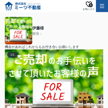
0
お気に入り
伊藤様
担当：
機会があればこれからもお付き合いお願いします
1
/
1