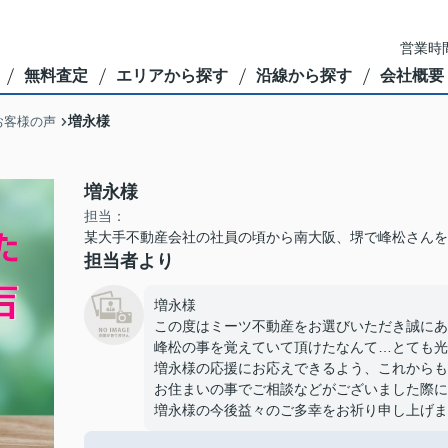
営業時間
無料査定
エリアから探す
沿線から探す
会社概要
増永様
お客様の声
増永様
担当：
某大手不動産会社の社員の頃から南大阪、堺で峰松さんを
担当者より
増永様
この度はミーツ不動産をお選びいただき誠にあ
峰松の事を覚えていて頂けたなんて…とても光
増永様の応援にお応えできるよう、これからも
お住まいの事でご相談などがございました際に
増永様の今後益々のご多幸をお祈り申し上げま