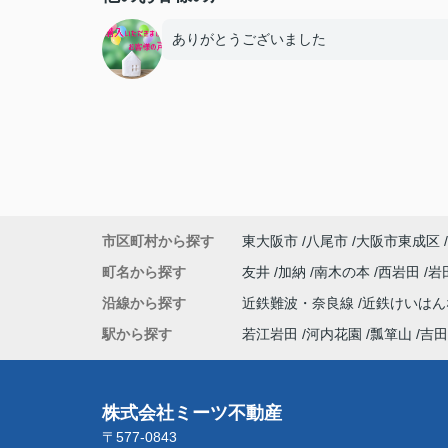
ありがとうございました
市区町村から探す
東大阪市
八尾市
大阪市東成区
町名から探す
友井
加納
南木の本
西岩田
岩
沿線から探す
近鉄難波・奈良線
近鉄けいは
駅から探す
若江岩田
河内花園
瓢箪山
吉田
株式会社ミーツ不動産
〒577-0843