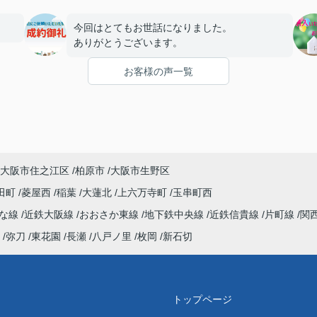
今回はとてもお世話になりました。
ありがとうございます。
お客様の声一覧
大阪市住之江区
柏原市
大阪市生野区
田町
菱屋西
稲葉
大蓮北
上六万寺町
玉串町西
んな線
近鉄大阪線
おおさか東線
地下鉄中央線
近鉄信貴線
片町線
関
弥刀
東花園
長瀬
八戸ノ里
枚岡
新石切
トップページ