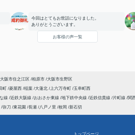
今回はとてもお世話になりました。
ありがとうございます。
お客様の声一覧
大阪市住之江区
柏原市
大阪市生野区
田町
菱屋西
稲葉
大蓮北
上六万寺町
玉串町西
んな線
近鉄大阪線
おおさか東線
地下鉄中央線
近鉄信貴線
片町線
関
弥刀
東花園
長瀬
八戸ノ里
枚岡
新石切
トップページ