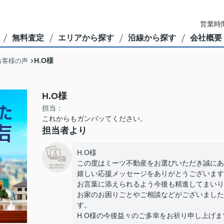
営業時間
無料査定
エリアから探す
沿線から探す
会社概要
H.O様
お客様の声
H.O様
担当：
これからもガンバッてください。
担当者より
H.O様
この度はミーツ不動産をお選びいただき誠にあ
嬉しい応援メッセージをありがとうございます
お言葉に添えられるよう今後も精進してまいり
お家のお困りごとやご相談などがございました
す。
H.O様の今後益々のご多幸をお祈り申し上げま