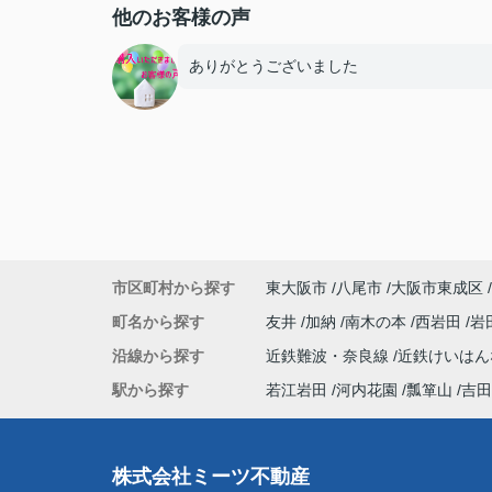
他のお客様の声
ありがとうございました
市区町村から探す
東大阪市
八尾市
大阪市東成区
町名から探す
友井
加納
南木の本
西岩田
岩
沿線から探す
近鉄難波・奈良線
近鉄けいは
駅から探す
若江岩田
河内花園
瓢箪山
吉田
株式会社ミーツ不動産