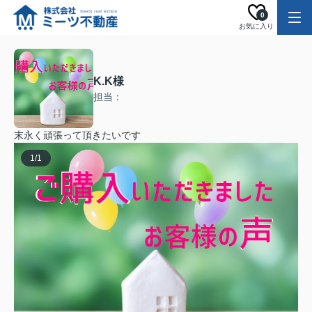
0
お気に入り
K.K様
担当：
末永く頑張って頂きたいです
1
/
1