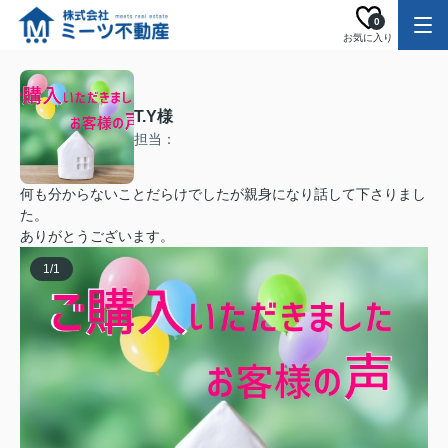
0
お気に入り
T.Y様
担当：
何も分からないことだらけでしたが親身になり話して下さりまし
た。
ありがとうございます。
1
/
1