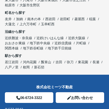
柏原市
大阪市生野区
町名から探す
友井
加納
南木の本
西岩田
岩田町
菱屋西
稲葉
大蓮北
上六万寺町
玉串町西
沿線から探す
近鉄難波・奈良線
近鉄けいはんな線
近鉄大阪線
おおさか東線
地下鉄中央線
近鉄信貴線
片町線
関西本線
地下鉄谷町線
地下鉄千日前線
駅から探す
若江岩田
河内花園
瓢箪山
吉田
弥刀
東花園
長瀬
八戸ノ里
枚岡
新石切
株式会社ミーツ不動産
06-6724-3322
お問い合わせ