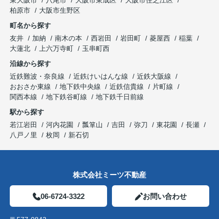
柏原市
大阪市生野区
町名から探す
友井
加納
南木の本
西岩田
岩田町
菱屋西
稲葉
大蓮北
上六万寺町
玉串町西
沿線から探す
近鉄難波・奈良線
近鉄けいはんな線
近鉄大阪線
おおさか東線
地下鉄中央線
近鉄信貴線
片町線
関西本線
地下鉄谷町線
地下鉄千日前線
駅から探す
若江岩田
河内花園
瓢箪山
吉田
弥刀
東花園
長瀬
八戸ノ里
枚岡
新石切
株式会社ミーツ不動産
06-6724-3322
お問い合わせ