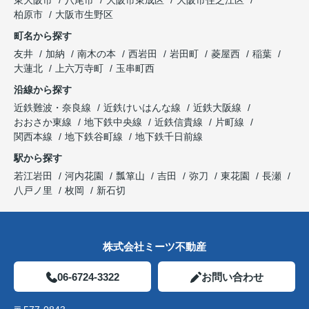
柏原市
大阪市生野区
町名から探す
友井
加納
南木の本
西岩田
岩田町
菱屋西
稲葉
大蓮北
上六万寺町
玉串町西
沿線から探す
近鉄難波・奈良線
近鉄けいはんな線
近鉄大阪線
おおさか東線
地下鉄中央線
近鉄信貴線
片町線
関西本線
地下鉄谷町線
地下鉄千日前線
駅から探す
若江岩田
河内花園
瓢箪山
吉田
弥刀
東花園
長瀬
八戸ノ里
枚岡
新石切
株式会社ミーツ不動産
06-6724-3322
お問い合わせ