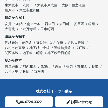
東大阪市
八尾市
大阪市東成区
大阪市住之江区
柏原市
大阪市生野区
町名から探す
友井
加納
南木の本
西岩田
岩田町
菱屋西
稲葉
大蓮北
上六万寺町
玉串町西
沿線から探す
近鉄難波・奈良線
近鉄けいはんな線
近鉄大阪線
おおさか東線
地下鉄中央線
近鉄信貴線
片町線
関西本線
地下鉄谷町線
地下鉄千日前線
駅から探す
若江岩田
河内花園
瓢箪山
吉田
弥刀
東花園
長瀬
八戸ノ里
枚岡
新石切
株式会社ミーツ不動産
06-6724-3322
お問い合わせ