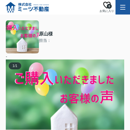
0
お気に入り
原山様
担当：
-
1
/
1