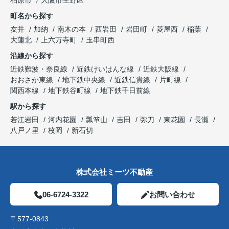
町名から探す
友井
加納
南木の本
西岩田
岩田町
菱屋西
稲葉
大蓮北
上六万寺町
玉串町西
沿線から探す
近鉄難波・奈良線
近鉄けいはんな線
近鉄大阪線
おおさか東線
地下鉄中央線
近鉄信貴線
片町線
関西本線
地下鉄谷町線
地下鉄千日前線
駅から探す
若江岩田
河内花園
瓢箪山
吉田
弥刀
東花園
長瀬
八戸ノ里
枚岡
新石切
株式会社ミーツ不動産
06-6724-3322
お問い合わせ
〒577-0843