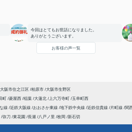
今回はとてもお世話になりました。
ありがとうございます。
お客様の声一覧
大阪市住之江区
柏原市
大阪市生野区
田町
菱屋西
稲葉
大蓮北
上六万寺町
玉串町西
んな線
近鉄大阪線
おおさか東線
地下鉄中央線
近鉄信貴線
片町線
関
弥刀
東花園
長瀬
八戸ノ里
枚岡
新石切