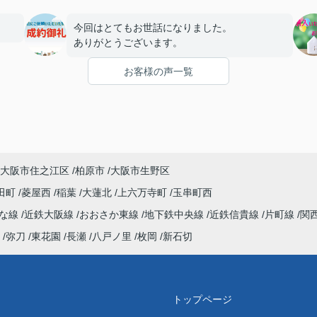
今回はとてもお世話になりました。
ありがとうございます。
お客様の声一覧
大阪市住之江区
柏原市
大阪市生野区
田町
菱屋西
稲葉
大蓮北
上六万寺町
玉串町西
んな線
近鉄大阪線
おおさか東線
地下鉄中央線
近鉄信貴線
片町線
関
弥刀
東花園
長瀬
八戸ノ里
枚岡
新石切
トップページ