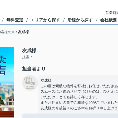
営業時間
無料査定
エリアから探す
沿線から探す
会社概要
友成様
お客様の声
友成様
担当：
-
担当者より
友成様
この度は素敵な物件を弊社にお任せいただきあ
スムーズにお進めさせて頂けたのは、ひとえに
いただけ、とても嬉しく存じます。
またお住まいの事でご相談などがございました
友成様の今後益々のご多幸をお祈り申し上げま