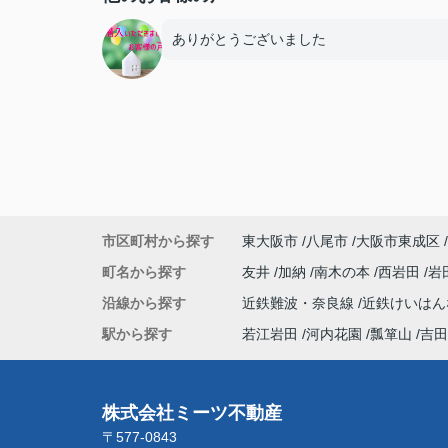
ありがとうございました
市区町村から探す
東大阪市
八尾市
大阪市東成区
町名から探す
友井
加納
南木の本
西岩田
岩
沿線から探す
近鉄難波・奈良線
近鉄けいは
駅から探す
若江岩田
河内花園
瓢箪山
吉田
株式会社ミーツ不動産
〒577-0843