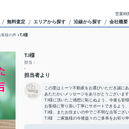
営業時間
無料査定
エリアから探す
沿線から探す
会社概要
T.I様
お客様の声
T.I様
担当：
-
担当者より
この度はミーツ不動産をお選びいただき誠にあ
あたたかいメッセージをありがとうございます
T.I様に頂いたご感想に恥じぬよう、今後も皆
お客様に寄り添い丁寧にサポートできるよう、
T.I様、またお住まいの中でご不明な点等ご
T.I様 ご家族様の今後益々のご多幸をお祈り