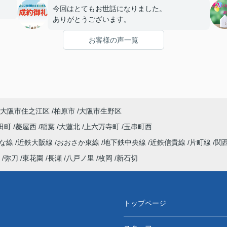
今回はとてもお世話になりました。
ありがとうございます。
お客様の声一覧
大阪市住之江区
柏原市
大阪市生野区
田町
菱屋西
稲葉
大蓮北
上六万寺町
玉串町西
んな線
近鉄大阪線
おおさか東線
地下鉄中央線
近鉄信貴線
片町線
関
弥刀
東花園
長瀬
八戸ノ里
枚岡
新石切
トップページ