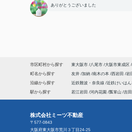
ありがとうございました
市区町村から探す
東大阪市
八尾市
大阪市東成区
町名から探す
友井
加納
南木の本
西岩田
岩
沿線から探す
近鉄難波・奈良線
近鉄けいは
駅から探す
若江岩田
河内花園
瓢箪山
吉田
株式会社ミーツ不動産
〒577-0843
大阪府東大阪市荒川３丁目24-25