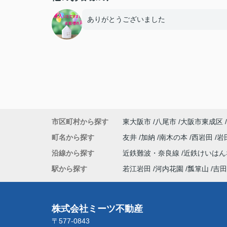
ありがとうございました
市区町村から探す
東大阪市
八尾市
大阪市東成区
町名から探す
友井
加納
南木の本
西岩田
岩
沿線から探す
近鉄難波・奈良線
近鉄けいは
駅から探す
若江岩田
河内花園
瓢箪山
吉田
株式会社ミーツ不動産
〒577-0843