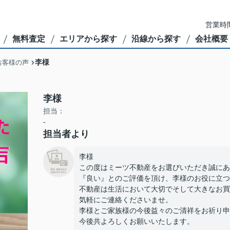
営業時間
無料査定
エリアから探す
沿線から探す
会社概要
李様
お客様の声
李様
担当：
-
担当者より
李様
この度はミーツ不動産をお選びいただき誠にあ
『良い』とのご評価を頂け、李様のお役に立つ
不動産は生活において大切でそして大きなお買
気軽にご連絡くださいませ。
李様とご家族様の今後益々のご清祥をお祈り申
今後共よろしくお願いいたします。