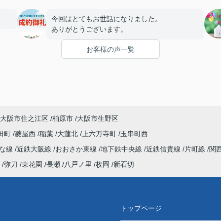
今回はとてもお世話になりました。
ありがとうございます。
お客様の声一覧
大阪市住之江区
柏原市
大阪市生野区
田町
菱屋西
稲葉
大蓮北
上六万寺町
玉串町西
んな線
近鉄大阪線
おおさか東線
地下鉄中央線
近鉄信貴線
片町線
関
弥刀
東花園
長瀬
八戸ノ里
枚岡
新石切
トップページ