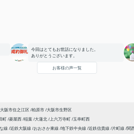
今回はとてもお世話になりました。
ありがとうございます。
お客様の声一覧
大阪市住之江区
柏原市
大阪市生野区
田町
菱屋西
稲葉
大蓮北
上六万寺町
玉串町西
んな線
近鉄大阪線
おおさか東線
地下鉄中央線
近鉄信貴線
片町線
関