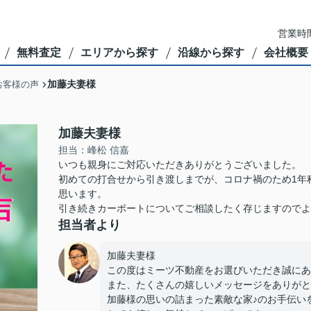
営業時間
無料査定
エリアから探す
沿線から探す
会社概要
加藤夫妻様
お客様の声
加藤夫妻様
担当：峰松 信嘉
いつも親身にご対応いただきありがとうございました。
初めての打合せから引き渡しまでが、コロナ禍のため1年
思います。
引き続きカーポートについてご相談したく存じますのでよ
担当者より
加藤夫妻様
この度はミーツ不動産をお選びいただき誠にあ
また、たくさんの嬉しいメッセージをありがと
加藤様の思いの詰まった素敵な家♪のお手伝い