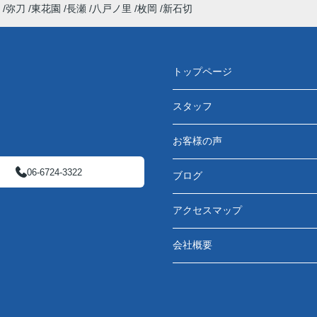
弥刀
東花園
長瀬
八戸ノ里
枚岡
新石切
トップページ
スタッフ
お客様の声
06-6724-3322
ブログ
アクセスマップ
会社概要