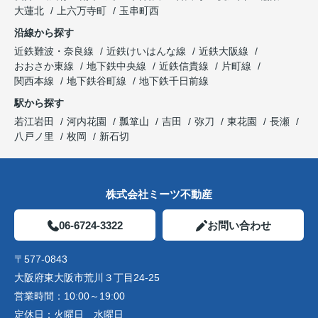
大蓮北
上六万寺町
玉串町西
沿線から探す
近鉄難波・奈良線
近鉄けいはんな線
近鉄大阪線
おおさか東線
地下鉄中央線
近鉄信貴線
片町線
関西本線
地下鉄谷町線
地下鉄千日前線
駅から探す
若江岩田
河内花園
瓢箪山
吉田
弥刀
東花園
長瀬
八戸ノ里
枚岡
新石切
株式会社ミーツ不動産
06-6724-3322
お問い合わせ
〒577-0843
大阪府東大阪市荒川３丁目24-25
営業時間：
10:00～19:00
定休日：
火曜日 水曜日