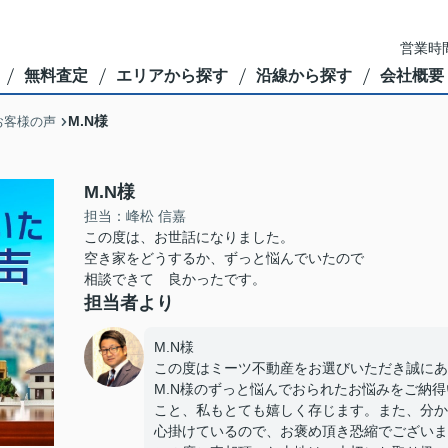
営業時間
無料査定
エリアから探す
沿線から探す
会社概要
M.N様
お客様の声
M.N様
担当：峰松 信嘉
この度は、お世話になりました。
空き家をどうするか、ずっと悩んでいたので
相談できて 良かったです。
担当者より
M.N様
この度はミーツ不動産をお選びいただき誠にあ
M.N様のずっと悩んでおられたお悩みをご納
こと、私もとても嬉しく存じます。また、分か
心掛けているので、お褒め頂き恐縮でございま