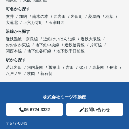
町名から探す
友井
加納
南木の本
西岩田
岩田町
菱屋西
稲葉
大蓮北
上六万寺町
玉串町西
沿線から探す
近鉄難波・奈良線
近鉄けいはんな線
近鉄大阪線
おおさか東線
地下鉄中央線
近鉄信貴線
片町線
関西本線
地下鉄谷町線
地下鉄千日前線
駅から探す
若江岩田
河内花園
瓢箪山
吉田
弥刀
東花園
長瀬
八戸ノ里
枚岡
新石切
株式会社ミーツ不動産
06-6724-3322
お問い合わせ
〒577-0843