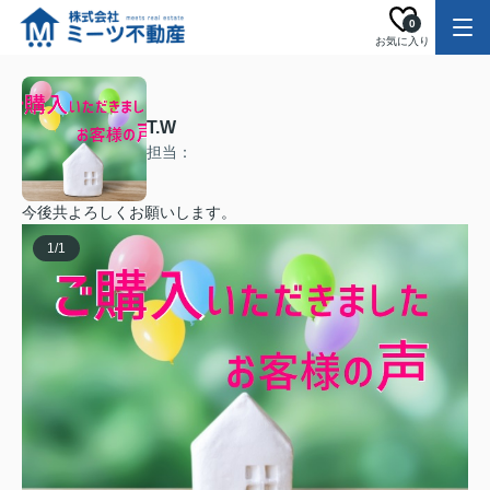
0
お気に入り
T.W
担当：
今後共よろしくお願いします。
1
/
1