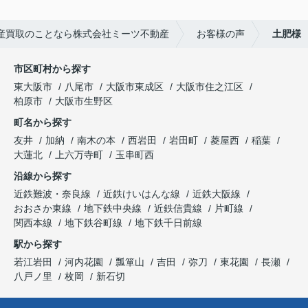
産買取のことなら株式会社ミーツ不動産
お客様の声
土肥様
市区町村から探す
東大阪市
八尾市
大阪市東成区
大阪市住之江区
柏原市
大阪市生野区
町名から探す
友井
加納
南木の本
西岩田
岩田町
菱屋西
稲葉
大蓮北
上六万寺町
玉串町西
沿線から探す
近鉄難波・奈良線
近鉄けいはんな線
近鉄大阪線
おおさか東線
地下鉄中央線
近鉄信貴線
片町線
関西本線
地下鉄谷町線
地下鉄千日前線
駅から探す
若江岩田
河内花園
瓢箪山
吉田
弥刀
東花園
長瀬
八戸ノ里
枚岡
新石切