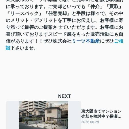
に承っております。ご売却といっても
「仲介」「買取」
「リースバック」「任意売却」と
手段は様々で、その中
のメリット・デメリットを丁寧にお伝えし、
お客様に寄
り添って最善のご提案させていただきます。
お客様にお
喜び頂いておりますスピード感をもった
販売活動にも自
信があります！！
ぜひ株式会社
ミーツ不動産
にぜひ
ご相
談
下さいませ。
NEXT
東大阪市でマンション
売却を検討中？長瀬駅
近くから新築戸建てへ
2026.06.29
買い替える流れを解説