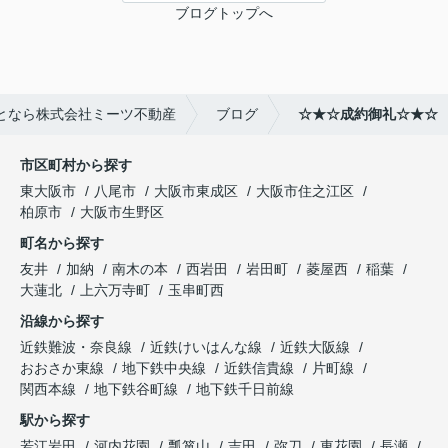
ブログトップへ
となら株式会社ミーツ不動産
ブログ
☆★☆成約御礼☆★☆
市区町村から探す
東大阪市
八尾市
大阪市東成区
大阪市住之江区
柏原市
大阪市生野区
町名から探す
友井
加納
南木の本
西岩田
岩田町
菱屋西
稲葉
大蓮北
上六万寺町
玉串町西
沿線から探す
近鉄難波・奈良線
近鉄けいはんな線
近鉄大阪線
おおさか東線
地下鉄中央線
近鉄信貴線
片町線
関西本線
地下鉄谷町線
地下鉄千日前線
駅から探す
若江岩田
河内花園
瓢箪山
吉田
弥刀
東花園
長瀬