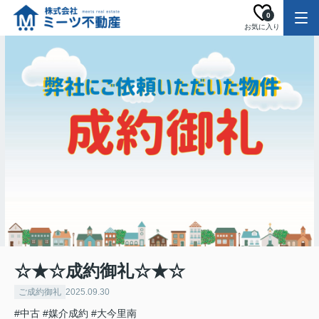
0
お気に入り
☆★☆成約御礼☆★☆
ご成約御礼
2025.09.30
#中古
#媒介成約
#大今里南