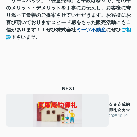
「リースバック」「任意売却」と
手段は様々で、その中
のメリット・デメリットを丁寧にお伝えし、
お客様に寄
り添って最善のご提案させていただきます。
お客様にお
喜び頂いておりますスピード感をもった
販売活動にも自
信があります！！
ぜひ株式会社
ミーツ不動産
にぜひ
ご相
談
下さいませ。
NEXT
☆★☆成約
御礼☆★☆
2025.10.19