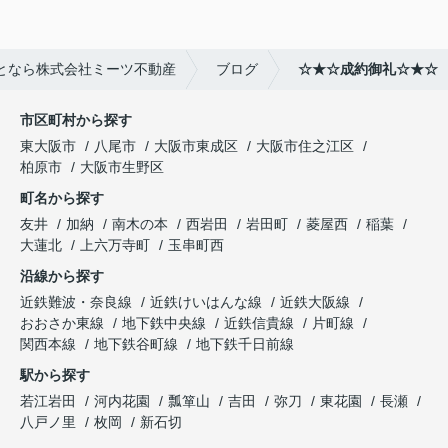
となら株式会社ミーツ不動産
ブログ
☆★☆成約御礼☆★☆
市区町村から探す
東大阪市
八尾市
大阪市東成区
大阪市住之江区
柏原市
大阪市生野区
町名から探す
友井
加納
南木の本
西岩田
岩田町
菱屋西
稲葉
大蓮北
上六万寺町
玉串町西
沿線から探す
近鉄難波・奈良線
近鉄けいはんな線
近鉄大阪線
おおさか東線
地下鉄中央線
近鉄信貴線
片町線
関西本線
地下鉄谷町線
地下鉄千日前線
駅から探す
若江岩田
河内花園
瓢箪山
吉田
弥刀
東花園
長瀬
八戸ノ里
枚岡
新石切