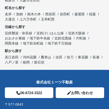
柏原市
大阪市生野区
町名から探す
友井
加納
南木の本
西岩田
岩田町
菱屋西
稲葉
大蓮北
上六万寺町
玉串町西
沿線から探す
近鉄難波・奈良線
近鉄けいはんな線
近鉄大阪線
おおさか東線
地下鉄中央線
近鉄信貴線
片町線
関西本線
地下鉄谷町線
地下鉄千日前線
駅から探す
若江岩田
河内花園
瓢箪山
吉田
弥刀
東花園
長瀬
八戸ノ里
枚岡
新石切
株式会社ミーツ不動産
06-6724-3322
お問い合わせ
〒577-0843