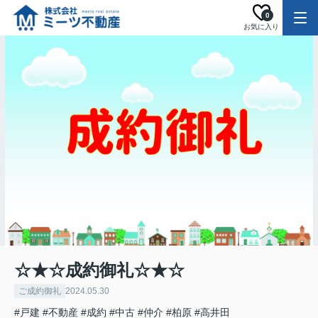
0
お気に入り
☆★☆成約御礼☆★☆
ご成約御礼
2024.05.30
#戸建
#不動産
#成約
#中古
#仲介
#柏原
#高井田