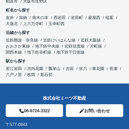
柏原市
大阪市生野区
町名から探す
友井
加納
南木の本
西岩田
岩田町
菱屋西
稲葉
大蓮北
上六万寺町
玉串町西
沿線から探す
近鉄難波・奈良線
近鉄けいはんな線
近鉄大阪線
おおさか東線
地下鉄中央線
近鉄信貴線
片町線
関西本線
地下鉄谷町線
地下鉄千日前線
駅から探す
若江岩田
河内花園
瓢箪山
吉田
弥刀
東花園
長瀬
八戸ノ里
枚岡
新石切
株式会社ミーツ不動産
06-6724-3322
お問い合わせ
〒577-0843