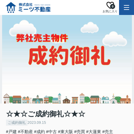
0
お気に入り
☆★☆ご成約御礼☆★☆
ご成約御礼
2023.09.15
#戸建
#不動産
#成約
#中古
#東大阪
#売買
#大蓮東
#売主