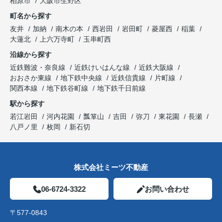
柏原市
大阪市生野区
町名から探す
友井
加納
南木の本
西岩田
岩田町
菱屋西
稲葉
大蓮北
上六万寺町
玉串町西
沿線から探す
近鉄難波・奈良線
近鉄けいはんな線
近鉄大阪線
おおさか東線
地下鉄中央線
近鉄信貴線
片町線
関西本線
地下鉄谷町線
地下鉄千日前線
駅から探す
若江岩田
河内花園
瓢箪山
吉田
弥刀
東花園
長瀬
八戸ノ里
枚岡
新石切
株式会社ミーツ不動産
06-6724-3322
お問い合わせ
〒577-0843