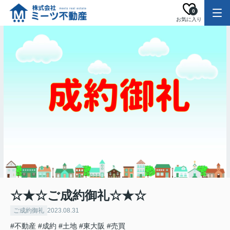
0
お気に入り
☆★☆ご成約御礼☆★☆
ご成約御礼
2023.08.31
#不動産
#成約
#土地
#東大阪
#売買