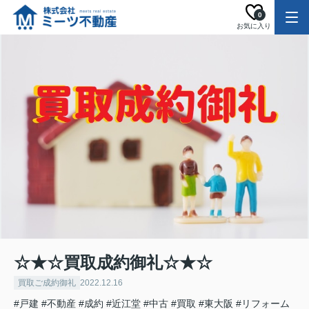
0
お気に入り
☆★☆買取成約御礼☆★☆
買取ご成約御礼
2022.12.16
#戸建
#不動産
#成約
#近江堂
#中古
#買取
#東大阪
#リフォーム