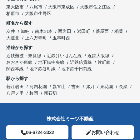
東大阪市
八尾市
大阪市東成区
大阪市住之江区
柏原市
大阪市生野区
町名から探す
友井
加納
南木の本
西岩田
岩田町
菱屋西
稲葉
大蓮北
上六万寺町
玉串町西
沿線から探す
近鉄難波・奈良線
近鉄けいはんな線
近鉄大阪線
おおさか東線
地下鉄中央線
近鉄信貴線
片町線
関西本線
地下鉄谷町線
地下鉄千日前線
駅から探す
若江岩田
河内花園
瓢箪山
吉田
弥刀
東花園
長瀬
八戸ノ里
枚岡
新石切
株式会社ミーツ不動産
06-6724-3322
お問い合わせ