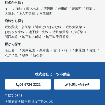
町名から探す
友井
加納
南木の本
西岩田
岩田町
菱屋西
稲葉
大蓮北
上六万寺町
玉串町西
沿線から探す
近鉄難波・奈良線
近鉄けいはんな線
近鉄大阪線
おおさか東線
地下鉄中央線
近鉄信貴線
片町線
関西本線
地下鉄谷町線
地下鉄千日前線
駅から探す
若江岩田
河内花園
瓢箪山
吉田
弥刀
東花園
長瀬
八戸ノ里
枚岡
新石切
株式会社ミーツ不動産
06-6724-3322
お問い合わせ
〒577-0843
大阪府東大阪市荒川３丁目24-25