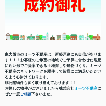
東大阪市のミーツ不動産は、新築戸建にも自信がありま
す！！！お客様のご希望の地域でご予算に合わせた理想
に近い形でご提案できる土地探しや建物づくり。
ミーツ
不動産のネットワークを駆使して皆様にご満足いただけ
る
よう心掛けており
ます。
非公開物件も多く取り揃えております！！
お探しの物件がございましたら株式会社
ミーツ不動産
に
ぜひ一度
ご相談
下さいませ。