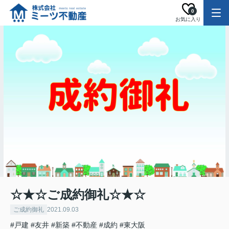
0
お気に入り
☆★☆ご成約御礼☆★☆
ご成約御礼
2021.09.03
#戸建
#友井
#新築
#不動産
#成約
#東大阪