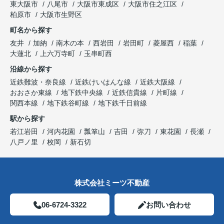
東大阪市
八尾市
大阪市東成区
大阪市住之江区
柏原市
大阪市生野区
町名から探す
友井
加納
南木の本
西岩田
岩田町
菱屋西
稲葉
大蓮北
上六万寺町
玉串町西
沿線から探す
近鉄難波・奈良線
近鉄けいはんな線
近鉄大阪線
おおさか東線
地下鉄中央線
近鉄信貴線
片町線
関西本線
地下鉄谷町線
地下鉄千日前線
駅から探す
若江岩田
河内花園
瓢箪山
吉田
弥刀
東花園
長瀬
八戸ノ里
枚岡
新石切
株式会社ミーツ不動産
06-6724-3322
お問い合わせ