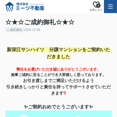
0
お気に入り
☆★☆ご成約御礼☆★☆
ご成約御礼
2020.12.06
新深江サンハイツ 分譲マンションを
ご契約いた
だきました
弊社をお選びいただき誠にありがとうご
ざいます。
無事ご成約に至ることができ
大変嬉しく思っております。
お引き渡しまで
ご満足いただけるよう
引き続きしっかりと責任を持ってサポートさせていただ
きます
‼
✨ご契約おめでとうございます✨