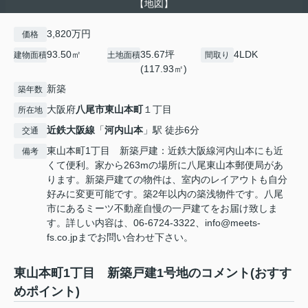
【地図】
3,820万円
価格
93.50㎡
35.67坪
4LDK
建物面積
土地面積
間取り
(117.93㎡)
新築
築年数
大阪府
八尾市
東山本町
１丁目
所在地
近鉄大阪線
「
河内山本
」駅 徒歩6分
交通
東山本町1丁目 新築戸建：近鉄大阪線河内山本にも近
備考
くて便利。家から263mの場所に八尾東山本郵便局があ
ります。新築戸建ての物件は、室内のレイアウトも自分
好みに変更可能です。築2年以内の築浅物件です。八尾
市にあるミーツ不動産自慢の一戸建てをお届け致しま
す。詳しい内容は、06-6724-3322、info@meets-
fs.co.jpまでお問い合わせ下さい。
東山本町1丁目 新築戸建1号地のコメント(おすす
めポイント)