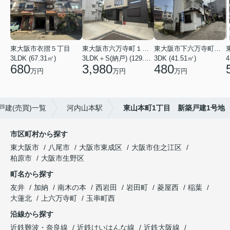
東大阪市衣摺５丁目
東大阪市六万寺町１丁目
東大阪市下六万寺町２丁目
3LDK (67.31㎡)
3LDK＋S(納戸) (129.17㎡)
3DK (41.51㎡)
4
680
3,980
480
万円
万円
万円
戸建(売買)一覧
河内山本駅
東山本町1丁目 新築戸建1号地
市区町村から探す
東大阪市
八尾市
大阪市東成区
大阪市住之江区
柏原市
大阪市生野区
町名から探す
友井
加納
南木の本
西岩田
岩田町
菱屋西
稲葉
大蓮北
上六万寺町
玉串町西
沿線から探す
近鉄難波・奈良線
近鉄けいはんな線
近鉄大阪線