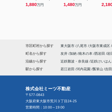
1,880
1,480
2,18
万円
万円
市区町村から探す
東大阪市
八尾市
大阪市東成区
町名から探す
友井
加納
南木の本
西岩田
岩
沿線から探す
近鉄難波・奈良線
近鉄けいは
駅から探す
若江岩田
河内花園
瓢箪山
吉田
株式会社ミーツ不動産
〒577-0843
大阪府東大阪市荒川３丁目24-25
営業時間：
10:00～19:00