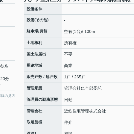
設備条件
設備(その他)
-
駐車場/月額
空有(1台)/ 100m
土地権利
所有権
国土法届出
不要
用途地域
商業
 徒歩
販売戸数 / 総戸数
1戸 / 265戸
20分
分
管理形態
管理会社に全部委託
情報の見方
管理員の勤務形態
日勤
管理会社
近鉄住宅管理株式会社
取引態様
仲介
引渡し
相談