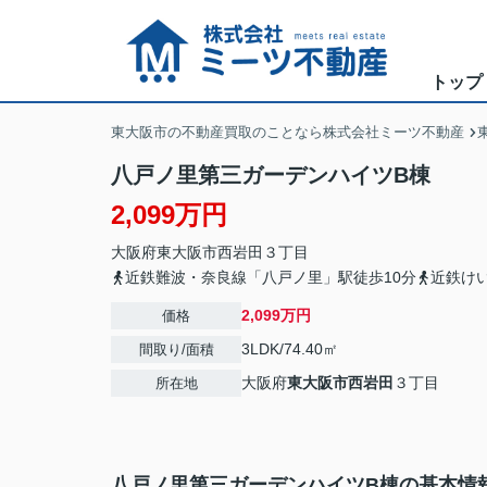
トップ
東大阪市の不動産買取のことなら株式会社ミーツ不動産
八戸ノ里第三ガーデンハイツB棟
2,099万円
大阪府
東大阪市
西岩田
３丁目
近鉄難波・奈良線「八戸ノ里」駅徒歩10分
近鉄け
2,099万円
価格
3LDK/74.40㎡
間取り/面積
大阪府
東大阪市
西岩田
３丁目
所在地
八戸ノ里第三ガーデンハイツB棟の基本情