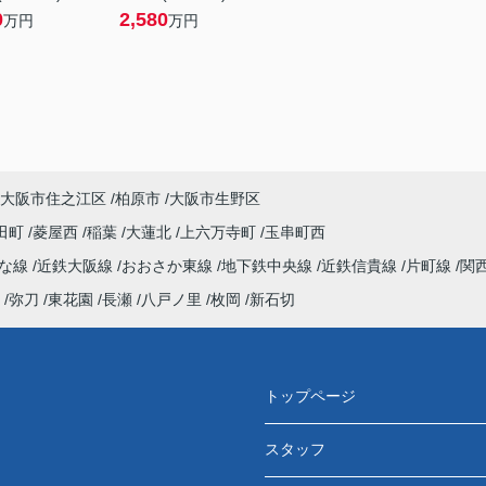
0
2,580
万円
万円
大阪市住之江区
柏原市
大阪市生野区
田町
菱屋西
稲葉
大蓮北
上六万寺町
玉串町西
んな線
近鉄大阪線
おおさか東線
地下鉄中央線
近鉄信貴線
片町線
関
弥刀
東花園
長瀬
八戸ノ里
枚岡
新石切
トップページ
スタッフ