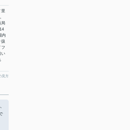
ノ里
。
薬局
14
圏内
り扱
イフ
供い
れ
の見方
か
で