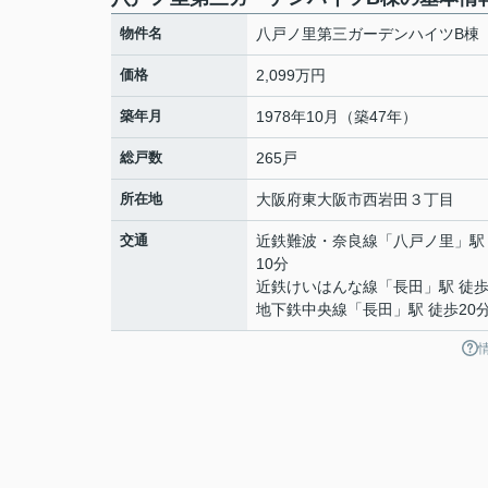
物件名
八戸ノ里第三ガーデンハイツB棟
価格
2,099万円
築年月
1978年10月（築47年）
総戸数
265戸
所在地
大阪府
東大阪市
西岩田
３丁目
交通
近鉄難波・奈良線
「
八戸ノ里
」駅
10分
近鉄けいはんな線
「
長田
」駅 徒歩
地下鉄中央線
「
長田
」駅 徒歩20