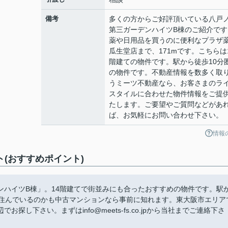
備考
多くの方からご好評頂いている八戸
第三ガーデンハイツB棟のご紹介です
薬や日用品を買うのに便利なプラザ
瓜生堂店まで、171mです。こちらは
階建ての物件です。駅から徒歩10分
の物件です。不動産情報を数多く取
うミーツ不動産なら、お客さまのラ
スタイルに合わせた物件情報をご提
たします。ご要望やご質問などがあ
ば、お気軽にお問い合わせ下さい。
情報
(おすすめポイント)
ンハイツB棟」。14階建てで街並みにも合ったおすすめの物件です。駅
が住んでいるのかも中古マンションなら事前に知れます。東大阪市エリア
し下さい。まずはinfo@meets-fs.co.jpから当社までご連絡下さ