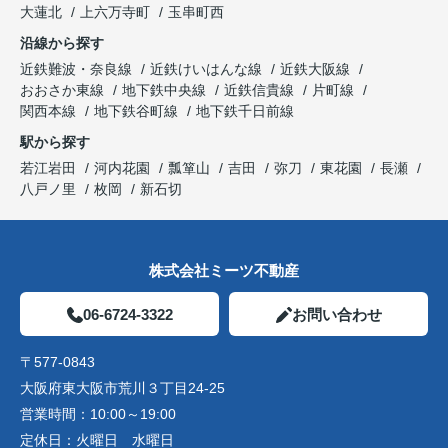
大蓮北
上六万寺町
玉串町西
沿線から探す
近鉄難波・奈良線
近鉄けいはんな線
近鉄大阪線
おおさか東線
地下鉄中央線
近鉄信貴線
片町線
関西本線
地下鉄谷町線
地下鉄千日前線
駅から探す
若江岩田
河内花園
瓢箪山
吉田
弥刀
東花園
長瀬
八戸ノ里
枚岡
新石切
株式会社ミーツ不動産
06-6724-3322
お問い合わせ
〒577-0843
大阪府東大阪市荒川３丁目24-25
営業時間：
10:00～19:00
定休日：
火曜日 水曜日