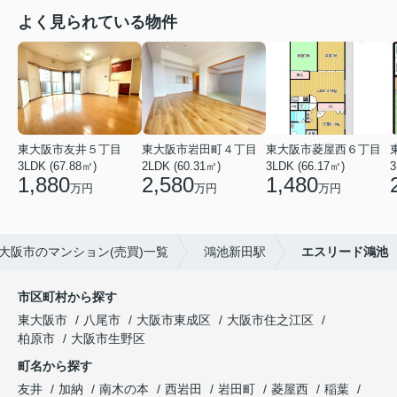
よく見られている物件
東大阪市友井５丁目
東大阪市岩田町４丁目
東大阪市菱屋西６丁目
3LDK (67.88㎡)
2LDK (60.31㎡)
3LDK (66.17㎡)
3
1,880
2,580
1,480
万円
万円
万円
大阪市のマンション(売買)一覧
鴻池新田駅
エスリード鴻池
市区町村から探す
東大阪市
八尾市
大阪市東成区
大阪市住之江区
柏原市
大阪市生野区
町名から探す
友井
加納
南木の本
西岩田
岩田町
菱屋西
稲葉