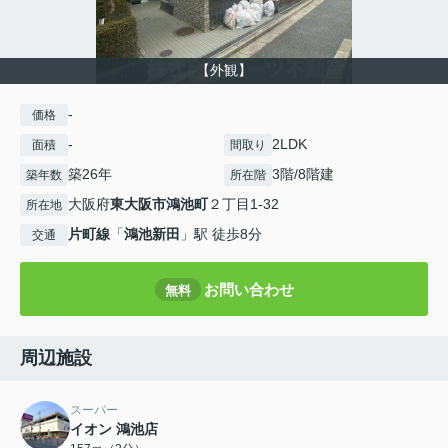
【外観】
-
価格
-
2LDK
面積
間取り
築26年
3階/8階建
築年数
所在階
大阪府
東大阪市
鴻池町
２丁目1-32
所在地
片町線
「
鴻池新田
」駅 徒歩8分
交通
お問い合わせ
無料
周辺施設
スーパー
イオン 鴻池店