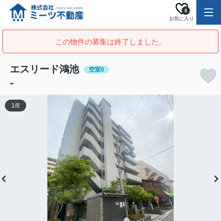
0
お気に入り
この物件の募集は終了しました。
エスリード鴻池
空室0
-
1
/
8