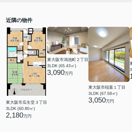
近隣の物件
東大阪市鴻池町２丁目
3LDK (65.43㎡)
3
3,090
万円
東大阪市稲葉１丁目
3LDK (67.58㎡)
3,050
万円
東大阪市瓜生堂３丁目
3LDK (60.80㎡)
2,180
万円