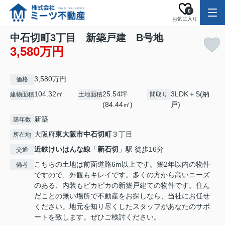
0
お気に入り
中石切町3丁目 新築戸建 B号地
3,580万円
3,580万円
価格
104.32㎡
25.54坪
3LDK＋S(納
建物面積
土地面積
間取り
(84.44㎡)
戸)
新築
築年数
大阪府
東大阪市
中石切町
３丁目
所在地
近鉄けいはんな線
「
新石切
」駅 徒歩16分
交通
こちらの土地は前面道路6m以上です。築2年以内の物件
備考
ですので、外観もキレイです。多くの方から高いニーズ
のある、内装もピカピカの新築戸建ての物件です。住ん
だことの無い場所で不動産をお探しなら、当社にお任せ
ください。地元を知り尽くしたスタッフがあなたのサポ
ートを致します。ぜひご検討ください。