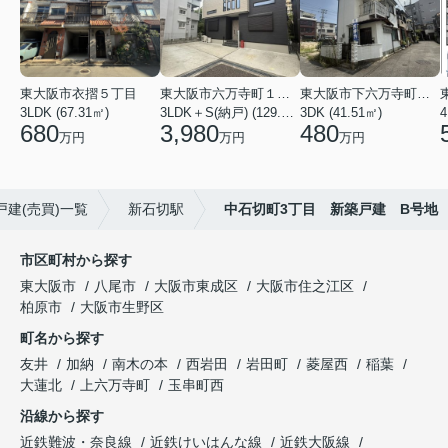
東大阪市衣摺５丁目
東大阪市六万寺町１丁目
東大阪市下六万寺町２丁目
3LDK (67.31㎡)
3LDK＋S(納戸) (129.17㎡)
3DK (41.51㎡)
4
680
3,980
480
万円
万円
万円
建(売買)一覧
新石切駅
中石切町3丁目 新築戸建 B号地
市区町村から探す
東大阪市
八尾市
大阪市東成区
大阪市住之江区
柏原市
大阪市生野区
町名から探す
友井
加納
南木の本
西岩田
岩田町
菱屋西
稲葉
大蓮北
上六万寺町
玉串町西
沿線から探す
近鉄難波・奈良線
近鉄けいはんな線
近鉄大阪線