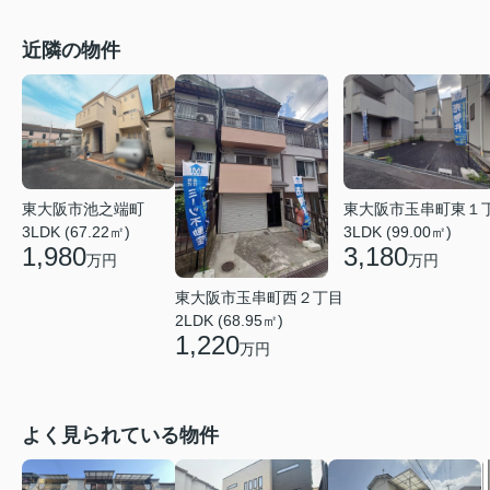
近隣の物件
東大阪市池之端町
東大阪市玉串町東１
3LDK (67.22㎡)
3LDK (99.00㎡)
1,980
3,180
万円
万円
東大阪市玉串町西２丁目
2LDK (68.95㎡)
1,220
万円
よく見られている物件