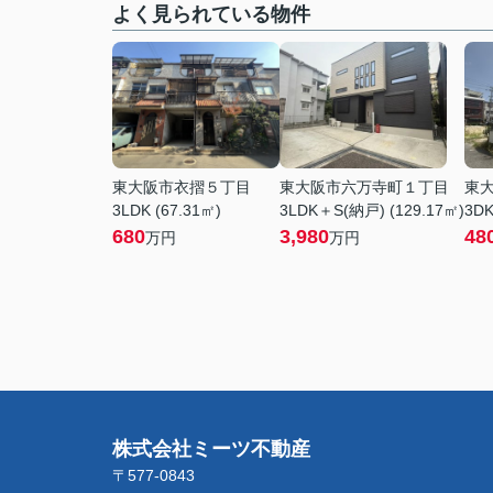
よく見られている物件
東大阪市衣摺５丁目
東大阪市六万寺町１丁目
東
3LDK (67.31㎡)
3LDK＋S(納戸) (129.17㎡)
3DK
680
3,980
48
万円
万円
株式会社ミーツ不動産
〒577-0843