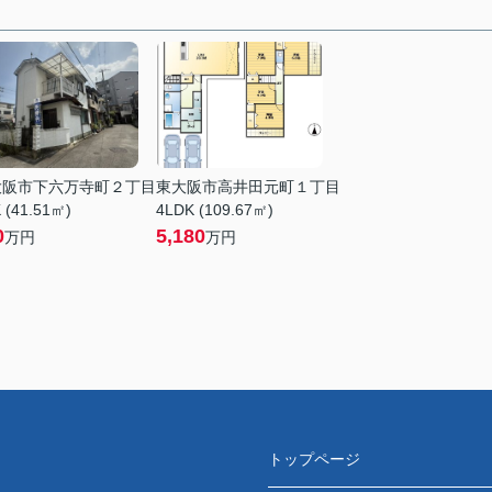
大阪市下六万寺町２丁目
東大阪市高井田元町１丁目
 (41.51㎡)
4LDK (109.67㎡)
0
5,180
万円
万円
トップページ