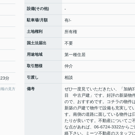
設備(その他)
-
駐車場/月額
有/-
土地権利
所有権
国土法届出
不要
用途地域
第一種住居
取引態様
仲介
引渡し
相談
23分
備考
ぜひ一度見ていただきたい、「加納3
情報の見方
目 中古戸建」です。好評の新築物
ので、おすすめです。コチラの物件
新築の戸建て物件で設備も充実して
す。南側の道路に面している物件は
たりが良いです。不動産についてご
な点があれば、06-6724-3322からご
絡下さい。ミーツ不動産のスタッフ