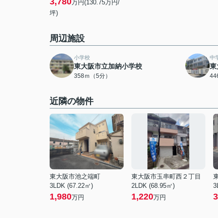
3,780
万円(130.75万円/
坪)
周辺施設
小学校
中
東大阪市立加納小学校
東
358ｍ（5分）
4
近隣の物件
東大阪市池之端町
東大阪市玉串町西２丁目
3LDK (67.22㎡)
2LDK (68.95㎡)
3
1,980
1,220
3
万円
万円