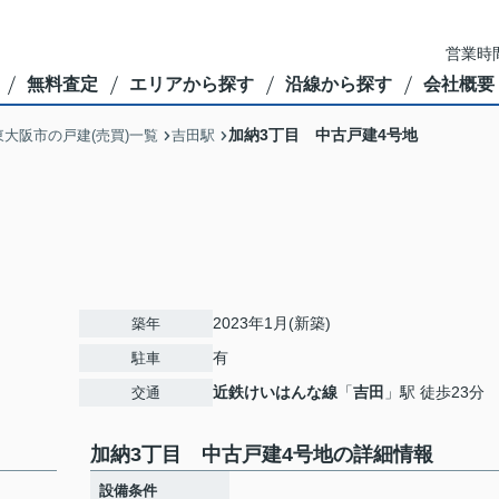
営業時間
無料査定
エリアから探す
沿線から探す
会社概要
加納3丁目 中古戸建4号地
東大阪市の戸建(売買)一覧
吉田駅
2023年1月(新築)
築年
有
駐車
近鉄けいはんな線
「
吉田
」駅 徒歩23分
交通
加納3丁目 中古戸建4号地の詳細情報
設備条件