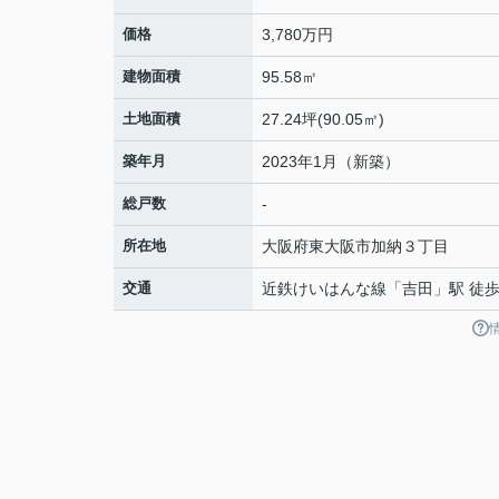
価格
3,780万円
建物面積
95.58㎡
土地面積
27.24坪(90.05㎡)
築年月
2023年1月（新築）
総戸数
-
所在地
大阪府
東大阪市
加納
３丁目
交通
近鉄けいはんな線
「
吉田
」駅 徒歩