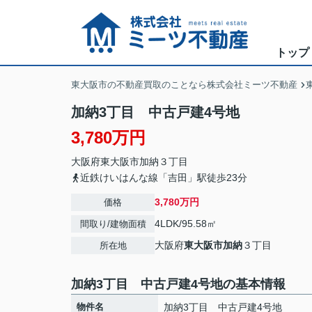
トップ
東大阪市の不動産買取のことなら株式会社ミーツ不動産
加納3丁目 中古戸建4号地
3,780万円
大阪府
東大阪市
加納
３丁目
近鉄けいはんな線「吉田」駅徒歩23分
3,780万円
価格
4LDK/95.58㎡
間取り/建物面積
大阪府
東大阪市
加納
３丁目
所在地
加納3丁目 中古戸建4号地の基本情報
物件名
加納3丁目 中古戸建4号地