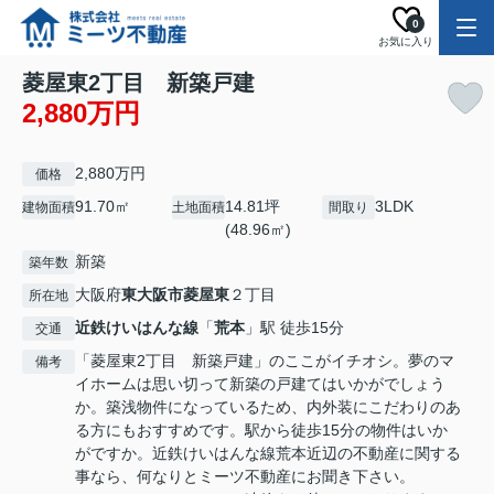
0
お気に入り
菱屋東2丁目 新築戸建
2,880万円
2,880万円
価格
91.70㎡
14.81坪
3LDK
建物面積
土地面積
間取り
(48.96㎡)
新築
築年数
大阪府
東大阪市
菱屋東
２丁目
所在地
近鉄けいはんな線
「
荒本
」駅 徒歩15分
交通
「菱屋東2丁目 新築戸建」のここがイチオシ。夢のマ
備考
イホームは思い切って新築の戸建てはいかがでしょう
か。築浅物件になっているため、内外装にこだわりのあ
る方にもおすすめです。駅から徒歩15分の物件はいか
がですか。近鉄けいはんな線荒本近辺の不動産に関する
事なら、何なりとミーツ不動産にお聞き下さい。