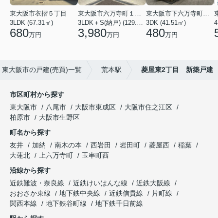
東大阪市衣摺５丁目
東大阪市六万寺町１丁目
東大阪市下六万寺町２丁目
3LDK (67.31㎡)
3LDK＋S(納戸) (129.17㎡)
3DK (41.51㎡)
4
680
3,980
480
万円
万円
万円
東大阪市の戸建(売買)一覧
荒本駅
菱屋東2丁目 新築戸建
市区町村から探す
東大阪市
八尾市
大阪市東成区
大阪市住之江区
柏原市
大阪市生野区
町名から探す
友井
加納
南木の本
西岩田
岩田町
菱屋西
稲葉
大蓮北
上六万寺町
玉串町西
沿線から探す
近鉄難波・奈良線
近鉄けいはんな線
近鉄大阪線
おおさか東線
地下鉄中央線
近鉄信貴線
片町線
関西本線
地下鉄谷町線
地下鉄千日前線