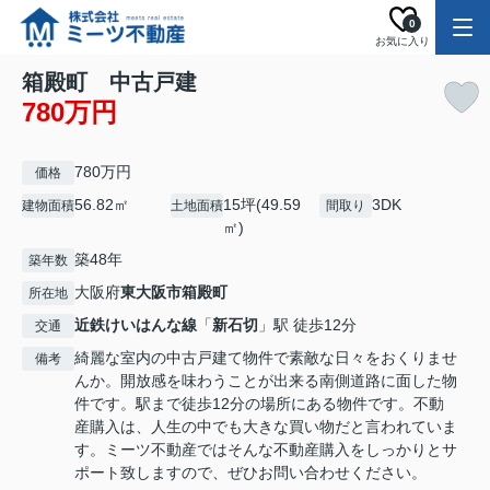
0
お気に入り
箱殿町 中古戸建
780万円
780万円
価格
56.82㎡
15坪(49.59
3DK
建物面積
土地面積
間取り
㎡)
築48年
築年数
大阪府
東大阪市
箱殿町
所在地
近鉄けいはんな線
「
新石切
」駅 徒歩12分
交通
綺麗な室内の中古戸建て物件で素敵な日々をおくりませ
備考
んか。開放感を味わうことが出来る南側道路に面した物
件です。駅まで徒歩12分の場所にある物件です。不動
産購入は、人生の中でも大きな買い物だと言われていま
す。ミーツ不動産ではそんな不動産購入をしっかりとサ
ポート致しますので、ぜひお問い合わせください。