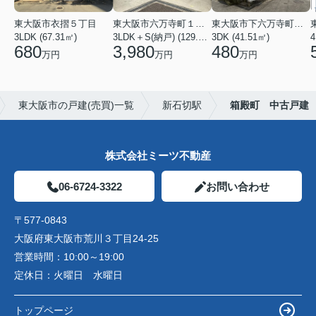
東大阪市衣摺５丁目
東大阪市六万寺町１丁目
東大阪市下六万寺町２丁目
3LDK (67.31㎡)
3LDK＋S(納戸) (129.17㎡)
3DK (41.51㎡)
4
680
3,980
480
万円
万円
万円
東大阪市の戸建(売買)一覧
新石切駅
箱殿町 中古戸建
株式会社ミーツ不動産
06-6724-3322
お問い合わせ
〒577-0843
大阪府東大阪市荒川３丁目24-25
営業時間：
10:00～19:00
定休日：
火曜日 水曜日
トップページ