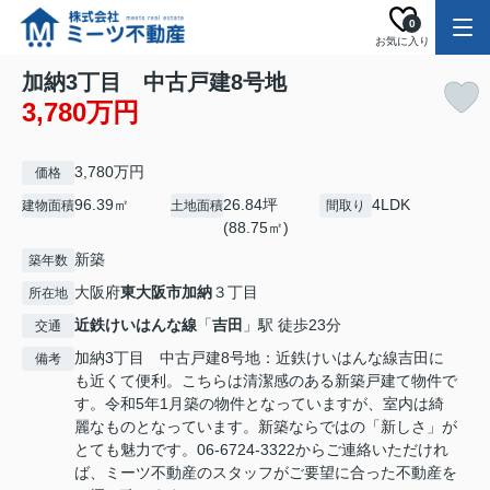
0
お気に入り
加納3丁目 中古戸建8号地
3,780万円
3,780万円
価格
96.39㎡
26.84坪
4LDK
建物面積
土地面積
間取り
(88.75㎡)
新築
築年数
大阪府
東大阪市
加納
３丁目
所在地
近鉄けいはんな線
「
吉田
」駅 徒歩23分
交通
加納3丁目 中古戸建8号地：近鉄けいはんな線吉田に
備考
も近くて便利。こちらは清潔感のある新築戸建て物件で
す。令和5年1月築の物件となっていますが、室内は綺
麗なものとなっています。新築ならではの「新しさ」が
とても魅力です。06-6724-3322からご連絡いただけれ
ば、ミーツ不動産のスタッフがご要望に合った不動産を