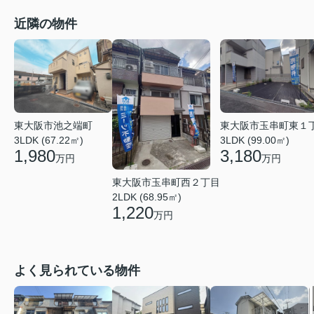
近隣の物件
東大阪市池之端町
東大阪市玉串町東１
3LDK (67.22㎡)
3LDK (99.00㎡)
1,980
3,180
万円
万円
東大阪市玉串町西２丁目
2LDK (68.95㎡)
1,220
万円
よく見られている物件