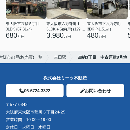
東大阪市衣摺５丁目
東大阪市六万寺町１丁目
東大阪市下六万寺町２丁目
3LDK (67.31㎡)
3LDK＋S(納戸) (129.17㎡)
3DK (41.51㎡)
4
680
3,980
480
万円
万円
万円
大阪市の戸建(売買)一覧
吉田駅
加納3丁目 中古戸建8号地
株式会社ミーツ不動産
06-6724-3322
お問い合わせ
〒577-0843
大阪府東大阪市荒川３丁目24-25
営業時間：
10:00～19:00
定休日：
火曜日 水曜日