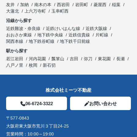
友井
加納
南木の本
西岩田
岩田町
菱屋西
稲葉
大蓮北
上六万寺町
玉串町西
沿線から探す
近鉄難波・奈良線
近鉄けいはんな線
近鉄大阪線
おおさか東線
地下鉄中央線
近鉄信貴線
片町線
関西本線
地下鉄谷町線
地下鉄千日前線
駅から探す
若江岩田
河内花園
瓢箪山
吉田
弥刀
東花園
長瀬
八戸ノ里
枚岡
新石切
株式会社ミーツ不動産
06-6724-3322
お問い合わせ
〒577-0843
大阪府東大阪市荒川３丁目24-25
営業時間：
10:00～19:00