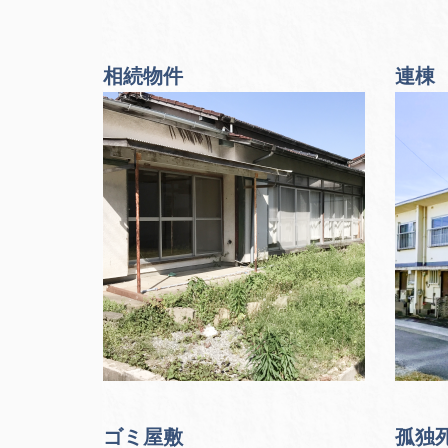
相続物件
連棟
ゴミ屋敷
孤独