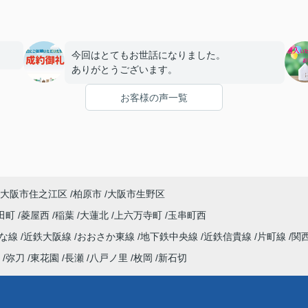
今回はとてもお世話になりました。
ありがとうございます。
お客様の声一覧
大阪市住之江区
柏原市
大阪市生野区
田町
菱屋西
稲葉
大蓮北
上六万寺町
玉串町西
んな線
近鉄大阪線
おおさか東線
地下鉄中央線
近鉄信貴線
片町線
関
弥刀
東花園
長瀬
八戸ノ里
枚岡
新石切