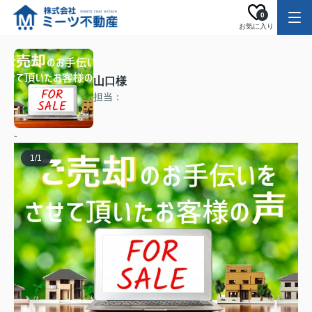
0
お気に入り
山口様
担当：
-
1
/
1