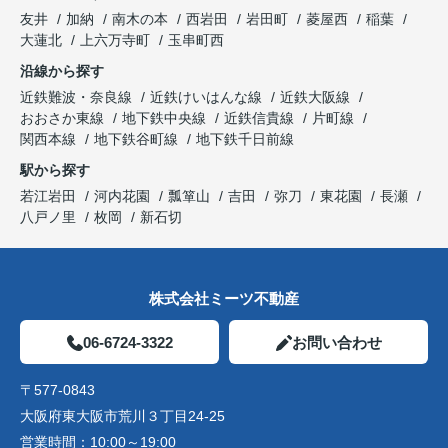
友井
加納
南木の本
西岩田
岩田町
菱屋西
稲葉
大蓮北
上六万寺町
玉串町西
沿線から探す
近鉄難波・奈良線
近鉄けいはんな線
近鉄大阪線
おおさか東線
地下鉄中央線
近鉄信貴線
片町線
関西本線
地下鉄谷町線
地下鉄千日前線
駅から探す
若江岩田
河内花園
瓢箪山
吉田
弥刀
東花園
長瀬
八戸ノ里
枚岡
新石切
株式会社ミーツ不動産
06-6724-3322
お問い合わせ
〒577-0843
大阪府東大阪市荒川３丁目24-25
営業時間：
10:00～19:00