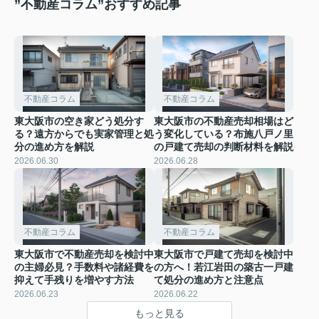
”不動産コラム”おすすめ記事
不動産コラム
不動産コラム
東大阪市の空き家どう処分す
東大阪市の不動産売却相場はど
る？遠方からでも実家管理と処
う変化している？布施八戸ノ里
分の進め方を解説
の戸建て売却の判断材料を解説
2026.06.30
2026.06.28
不動産コラム
不動産コラム
東大阪市で不動産売却を検討中
東大阪市で戸建て売却を検討中
の主婦必見？手数料や諸経費を
の方へ！若江岩田の築古一戸建
抑えて手残りを増やす方法
て処分の進め方と注意点
2026.06.23
2026.06.22
もっと見る