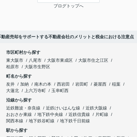
ブログトップへ
不動産売却をサポートする不動産会社のメリットと税金における注意点
市区町村から探す
東大阪市
八尾市
大阪市東成区
大阪市住之江区
柏原市
大阪市生野区
町名から探す
友井
加納
南木の本
西岩田
岩田町
菱屋西
稲葉
大蓮北
上六万寺町
玉串町西
沿線から探す
近鉄難波・奈良線
近鉄けいはんな線
近鉄大阪線
おおさか東線
地下鉄中央線
近鉄信貴線
片町線
関西本線
地下鉄谷町線
地下鉄千日前線
駅から探す