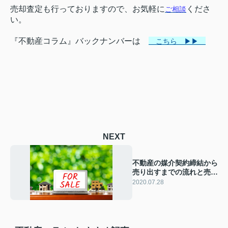
売却査定も行っておりますので、お気軽に
くださ
ご相談
い。
『不動産コラム』バックナンバーは
こちら ▶▶
NEXT
不動産の媒介契約締結から
売り出すまでの流れと売り
出し後の流れは？
2020.07.28