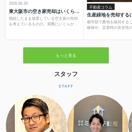
2026.06.30
不動産コラム
東大阪市の空き家売却はいくらかかる？費用や税金の内訳と負担を抑える方法
相続したまま放置している空き家の売却
都市部で農地を維持する
を考えているものの、実際にいくらかか
確保や、災害時の安全性
るのか分からず、不安を感じていません
題です。そのため、営農
か。仲介手数料や登記費用、解体費用、
税制優遇を受けられる「
残置物処分費など、目に見えない支出が
が設けられています。本
重なると、最終的に手元に残る金額のイ
緑地の基本的な仕組みか
メージがつきにくくなります。さらに、
もっと見る
よる売却手続きや注意点
譲渡所得税や住民税といった税金、空き
します。▼ 不動産売却を
家の譲渡所得の3,000万円特別控除といっ
らをクリック ▼売却査定
た制度も関わるため、しっかりと整理し
生産緑地とは生産緑地と
スタッフ
ておくことが大切です。この記事では、
内にある農地のうち、自
東大阪市で空き家を売却する際にかかり
続の必要性が認められた
やすい費用や税金の基本から、解体費補
STAFF
指定される区域です。こ
助制度などを活用して負担を軽減する方
ことで、農業以外の用途
法まで、順を追って分かりやすく解説し
されますが、その一方で
ます。読み進めていただくことで、おお
地並みの評価となり、税
よその手取り額の考...
ます。また、相続税に...