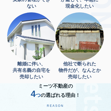
ない
現金化したい
離婚に伴い、
他社で断られた
共有名義の自宅を
物件だが、なんとか
売却したい
売却したい
ミーツ不動産の
4
つ
の選ばれる理由！
REASON