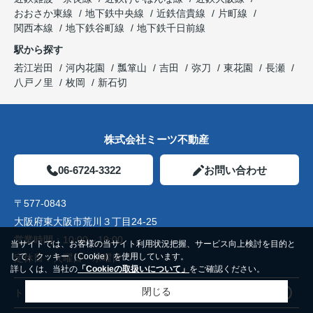
おおさか東線
地下鉄中央線
近鉄信貴線
片町線
関西本線
地下鉄谷町線
地下鉄千日前線
駅から探す
若江岩田
河内花園
瓢箪山
吉田
弥刀
東花園
長瀬
八戸ノ里
枚岡
新石切
株式会社ミーツ不動産
06-6724-3322
お問い合わせ
〒577-0843
大阪府東大阪市荒川３丁目24-25
営業時間：
10:00～19:00
当サイトでは、お客様の当サイト利用状況把握、サービス向上検討を目的と
して、クッキー（Cookie）を使用しています。
定休日：
火曜日 水曜日
詳しくは、当社の
「Cookieの取扱いについて」
をご確認ください。
閉じる
トップページ