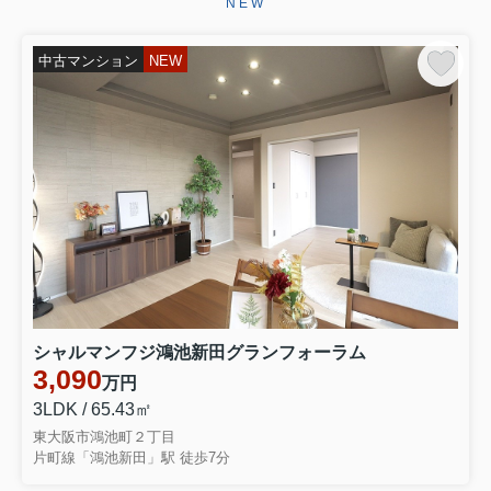
NEW
ございます。お引き渡しまで、ご満足
いただけるよう引き続きしっかりと責
任を持ってサポートさせていただ...
中古マンション
NEW
2026.06.29
☆★☆成約御礼☆★☆
東大阪市永和３丁目 中古テラスハウ
スをご契約いただきましたこの度はミ
ーツ不動産をいただき誠にありがとう
ございます。無事ご成約に至ることが
でき大変嬉しく思っております。リフ
ォームでお時間を頂き恐縮ではご...
2026.06.28
☆★☆成約御礼☆★☆
東大阪市大蓮南４丁目 中古一戸建を
シャルマンフジ鴻池新田グランフォーラム
ご契約いただきました弊社をお選びい
3,090
万円
ただき誠にありがとうございます。無
事ご成約に至ることができ大変嬉しく
3LDK / 65.43㎡
思っております。お引き渡しまでご満
東大阪市鴻池町２丁目
足いただけるよう引きつづきしっ...
片町線「鴻池新田」駅 徒歩7分