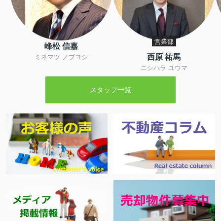
営業部
峰松 信嘉
西原 祐馬
ミネマツ ノブヨシ
ニシハラ ユウマ
スタッフ一覧