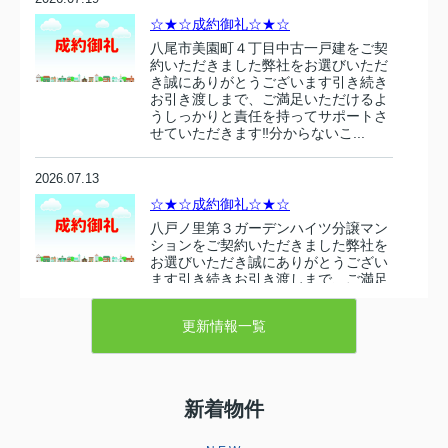
☆★☆成約御礼☆★☆
八尾市美園町４丁目中古一戸建をご契
約いただきました弊社をお選びいただ
き誠にありがとうございます引き続き
お引き渡しまで、ご満足いただけるよ
うしっかりと責任を持ってサポートさ
せていただきます‼分からないこ...
2026.07.13
☆★☆成約御礼☆★☆
八戸ノ里第３ガーデンハイツ分譲マン
ションをご契約いただきました弊社を
お選びいただき誠にありがとうござい
ます引き続きお引き渡しまで、ご満足
いただけるようしっかりと責任を持っ
てサポートさせていただきます‼...
更新情報一覧
2026.07.10
☆★☆成約御礼☆★☆
新着物件
東大阪市衣摺５丁目 売り土地をご契
約いただきましたこの度は弊社売主の
物件をお選びいただき誠にありがとう