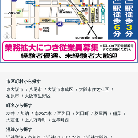
市区町村から探す
東大阪市
八尾市
大阪市東成区
大阪市住之江区
柏原市
大阪市生野区
町名から探す
友井
加納
南木の本
西岩田
岩田町
菱屋西
稲葉
大蓮北
上六万寺町
玉串町西
沿線から探す
近鉄難波・奈良線
近鉄けいはんな線
近鉄大阪線