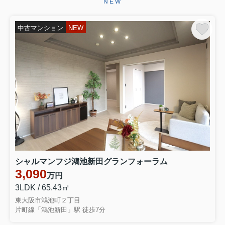
NEW
ございます。お引き渡しまで、ご満足
いただけるよう引き続きしっかりと責
任を持ってサポートさせていただ...
中古マンション
NEW
2026.06.29
☆★☆成約御礼☆★☆
東大阪市永和３丁目 中古テラスハウ
スをご契約いただきましたこの度はミ
ーツ不動産をいただき誠にありがとう
ございます。無事ご成約に至ることが
でき大変嬉しく思っております。リフ
ォームでお時間を頂き恐縮ではご...
2026.06.28
☆★☆成約御礼☆★☆
東大阪市大蓮南４丁目 中古一戸建を
シャルマンフジ鴻池新田グランフォーラム
ご契約いただきました弊社をお選びい
3,090
万円
ただき誠にありがとうございます。無
事ご成約に至ることができ大変嬉しく
3LDK / 65.43㎡
思っております。お引き渡しまでご満
東大阪市鴻池町２丁目
足いただけるよう引きつづきしっ...
片町線「鴻池新田」駅 徒歩7分