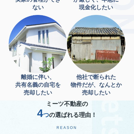
ない
現金化したい
離婚に伴い、
他社で断られた
共有名義の自宅を
物件だが、なんとか
売却したい
売却したい
ミーツ不動産の
4
つ
の選ばれる理由！
REASON