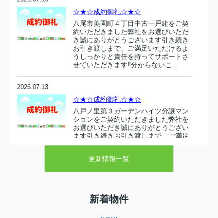
☆★☆成約御礼☆★☆
八尾市美園町４丁目中古一戸建をご契
約いただきました弊社をお選びいただ
き誠にありがとうございます引き続き
お引き渡しまで、ご満足いただけるよ
うしっかりと責任を持ってサポートさ
せていただきます‼分からないこ...
2026.07.13
☆★☆成約御礼☆★☆
八戸ノ里第３ガーデンハイツ分譲マン
ションをご契約いただきました弊社を
お選びいただき誠にありがとうござい
ます引き続きお引き渡しまで、ご満足
いただけるようしっかりと責任を持っ
てサポートさせていただきます‼...
更新情報一覧
2026.07.10
☆★☆成約御礼☆★☆
新着物件
東大阪市衣摺５丁目 売り土地をご契
約いただきましたこの度は弊社売主の
物件をお選びいただき誠にありがとう