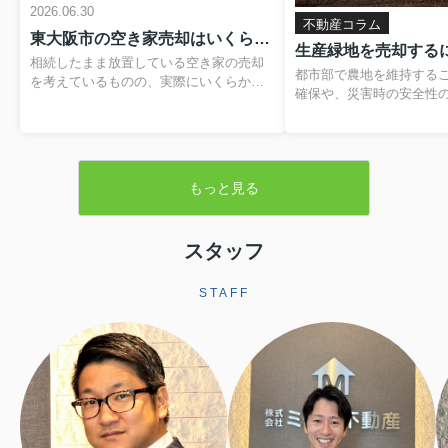
2026.06.30
不動産コラム
東大阪市の空き家売却はいくらかかる？費用や税金の内訳と負担を抑える方法
相続したまま放置している空き家の売却
都市部で農地を維持する
を考えているものの、実際にいくらかか
確保や、災害時の安全性
るのか分からず、不安を感じていません
題です。そのため、営農
か。仲介手数料や登記費用、解体費用、
税制優遇を受けられる「
残置物処分費など、目に見えない支出が
が設けられています。本
重なると、最終的に手元に残る金額のイ
緑地の基本的な仕組みか
メージがつきにくくなります。さらに、
もっと見る
よる売却手続きや注意点
譲渡所得税や住民税といった税金、空き
します。▼ 不動産売却を
家の譲渡所得の3,000万円特別控除といっ
らをクリック ▼売却査定
た制度も関わるため、しっかりと整理し
生産緑地とは生産緑地と
スタッフ
ておくことが大切です。この記事では、
内にある農地のうち、自
東大阪市で空き家を売却する際にかかり
続の必要性が認められた
やすい費用や税金の基本から、解体費補
STAFF
指定される区域です。こ
助制度などを活用して負担を軽減する方
ことで、農業以外の用途
法まで、順を追って分かりやすく解説し
されますが、その一方で
ます。読み進めていただくことで、おお
地並みの評価となり、税
よその手取り額の考...
ます。また、相続税に...