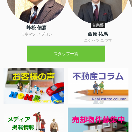
営業部
峰松 信嘉
西原 祐馬
ミネマツ ノブヨシ
ニシハラ ユウマ
スタッフ一覧