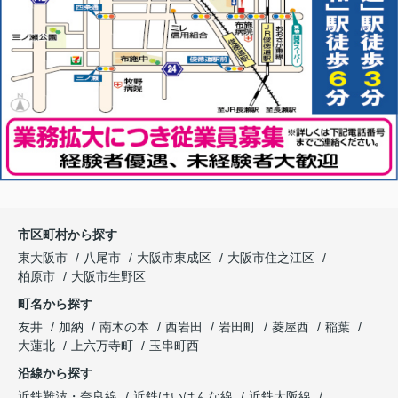
市区町村から探す
東大阪市
八尾市
大阪市東成区
大阪市住之江区
柏原市
大阪市生野区
町名から探す
友井
加納
南木の本
西岩田
岩田町
菱屋西
稲葉
大蓮北
上六万寺町
玉串町西
沿線から探す
近鉄難波・奈良線
近鉄けいはんな線
近鉄大阪線