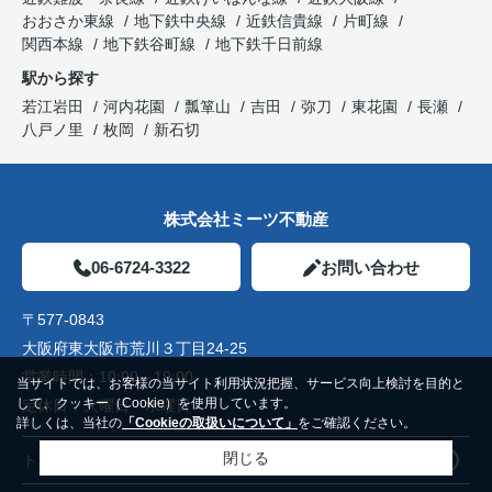
おおさか東線
地下鉄中央線
近鉄信貴線
片町線
関西本線
地下鉄谷町線
地下鉄千日前線
駅から探す
若江岩田
河内花園
瓢箪山
吉田
弥刀
東花園
長瀬
八戸ノ里
枚岡
新石切
株式会社ミーツ不動産
06-6724-3322
お問い合わせ
〒577-0843
大阪府東大阪市荒川３丁目24-25
営業時間：
10:00～19:00
当サイトでは、お客様の当サイト利用状況把握、サービス向上検討を目的と
して、クッキー（Cookie）を使用しています。
定休日：
火曜日 水曜日
詳しくは、当社の
「Cookieの取扱いについて」
をご確認ください。
閉じる
トップページ