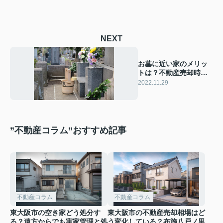
NEXT
お墓に近い家のメリッ
トは？不動産売却時の
注意点もご紹介
2022.11.29
”不動産コラム”おすすめ記事
不動産コラム
不動産コラム
東大阪市の空き家どう処分す
東大阪市の不動産売却相場はど
る？遠方からでも実家管理と処
う変化している？布施八戸ノ里