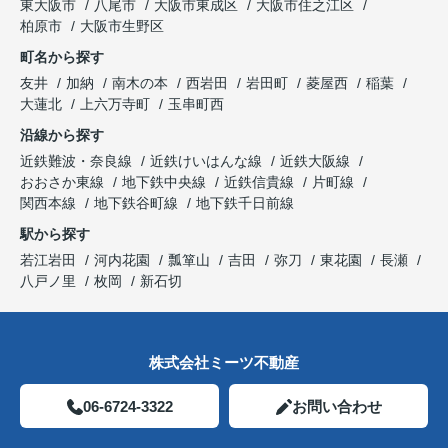
東大阪市
八尾市
大阪市東成区
大阪市住之江区
柏原市
大阪市生野区
町名から探す
友井
加納
南木の本
西岩田
岩田町
菱屋西
稲葉
大蓮北
上六万寺町
玉串町西
沿線から探す
近鉄難波・奈良線
近鉄けいはんな線
近鉄大阪線
おおさか東線
地下鉄中央線
近鉄信貴線
片町線
関西本線
地下鉄谷町線
地下鉄千日前線
駅から探す
若江岩田
河内花園
瓢箪山
吉田
弥刀
東花園
長瀬
八戸ノ里
枚岡
新石切
株式会社ミーツ不動産
06-6724-3322
お問い合わせ