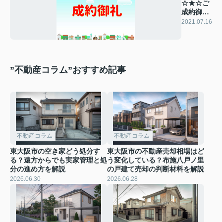
☆★☆ご
成約御礼
☆★☆
2021.07.16
”不動産コラム”おすすめ記事
不動産コラム
不動産コラム
東大阪市の空き家どう処分す
東大阪市の不動産売却相場はど
る？遠方からでも実家管理と処
う変化している？布施八戸ノ里
分の進め方を解説
の戸建て売却の判断材料を解説
2026.06.30
2026.06.28