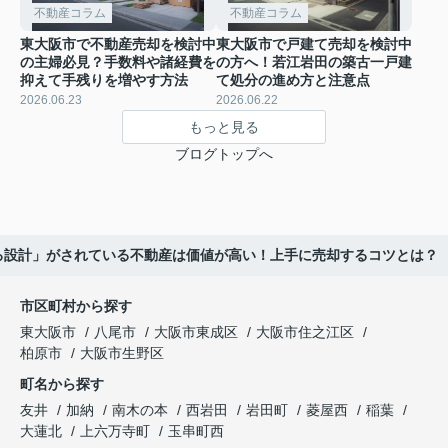
不動産コラム
不動産コラム
東大阪市で不動産売却を検討中
東大阪市で戸建て売却を検討中
の主婦必見？手数料や諸経費を
の方へ！若江岩田の築古一戸建
抑えて手残りを増やす方法
て処分の進め方と注意点
2026.06.23
2026.06.22
もっと見る
ブログトップへ
ろ設計」がされている不動産は価値が高い！上手に売却するコツとは？
市区町村から探す
東大阪市
八尾市
大阪市東成区
大阪市住之江区
柏原市
大阪市生野区
町名から探す
友井
加納
南木の本
西岩田
岩田町
菱屋西
稲葉
大蓮北
上六万寺町
玉串町西