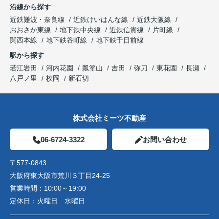
沿線から探す
近鉄難波・奈良線
近鉄けいはんな線
近鉄大阪線
おおさか東線
地下鉄中央線
近鉄信貴線
片町線
関西本線
地下鉄谷町線
地下鉄千日前線
駅から探す
若江岩田
河内花園
瓢箪山
吉田
弥刀
東花園
長瀬
八戸ノ里
枚岡
新石切
株式会社ミーツ不動産
06-6724-3322
お問い合わせ
〒577-0843
大阪府東大阪市荒川３丁目24-25
営業時間：
10:00～19:00
定休日：
火曜日 水曜日