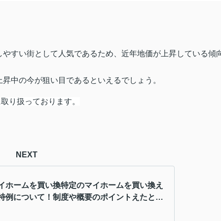
しやすい街として人気であるため、近年地価が上昇している傾
上昇中の今が狙い目であるといえるでしょう。
に取り扱っております。
NEXT
イホームを買い換特定のマイホームを買い換え
特例について！制度や概要のポイントえたとき
ついて！制度や概要のポイント