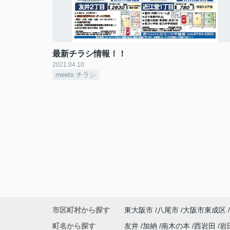
最新チラシ情報！！
2021.04.10
meets チラシ
市区町村から探す
東大阪市
八尾市
大阪市東成区
町名から探す
友井
加納
南木の本
西岩田
岩