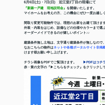
6月6日(土)・7日(日) 近江堂2丁目の現場にて
『新築一戸建 現地説明会』
を開催いたします。
マイホームをお考えの方、この機会にぜひ一度お越し
間取り変更可能物件では、理想のお家をお建て頂けま
外装・内装をはじめ、設備などの仕様やカラーまで選
オーダーメイドできるのが嬉しいポイント♪♪
建築条件無し土地は、文字通り建築条件が無しなので
なおこちらの物件は
ネットや各種ポータルサイト非掲
けます様お願い申し上げます。
チラシ画像をPDFでご覧頂けます。
▶PDFはコチ
赤・黄の文字の『▶こちらをチェック』をクリックし