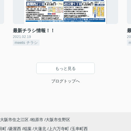
最新チラシ情報！！
2021.02.19
20
meets チラシ
もっと見る
ブログトップへ
大阪市住之江区
柏原市
大阪市生野区
田町
菱屋西
稲葉
大蓮北
上六万寺町
玉串町西