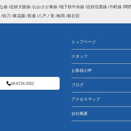
んな線
近鉄大阪線
おおさか東線
地下鉄中央線
近鉄信貴線
片町線
関
弥刀
東花園
長瀬
八戸ノ里
枚岡
新石切
トップページ
スタッフ
お客様の声
06-6724-3322
ブログ
アクセスマップ
会社概要